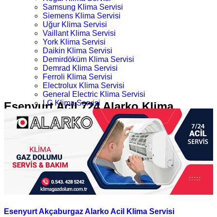
Samsung Klima Servisi
Siemens Klima Servisi
Uğur Klima Servisi
Vaillant Klima Servisi
York Klima Servisi
Daikin Klima Servisi
Demirdöküm Klima Servisi
Demrad Klima Servisi
Ferroli Klima Servisi
Electrolux Klima Servisi
General Electric Klima Servisi
LG Klima Servisi
Esenyurt Acil 724 Alarko Klima
Midea Klima Servisi
Servisi
Mitsubishi Klima Servisi
Profilo Klima Servisi
İletişim
Ana Sayfa
Kategoriler
Esenyurt Acil 724 Alarko Klima Servisi
Esenyurt Akçaburgaz Alarko Acil Klima Servisi