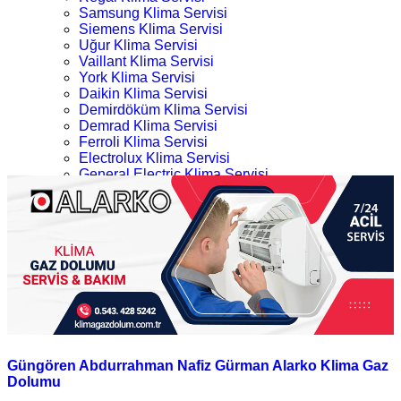
Samsung Klima Servisi
Siemens Klima Servisi
Uğur Klima Servisi
Vaillant Klima Servisi
York Klima Servisi
Daikin Klima Servisi
Demirdöküm Klima Servisi
Demrad Klima Servisi
Ferroli Klima Servisi
Electrolux Klima Servisi
General Electric Klima Servisi
LG Klima Servisi
Güngören Alarko Klima Gaz Dolumu
Midea Klima Servisi
Mitsubishi Klima Servisi
Ana Sayfa
Profilo Klima Servisi
Kategoriler
İletişim
Güngören Alarko Klima Gaz Dolumu
Güngören Abdurrahman Nafiz Gürman Alarko Klima Gaz
Dolumu